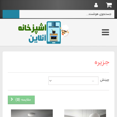
جزیره
چینش
مقایسه (
0
)