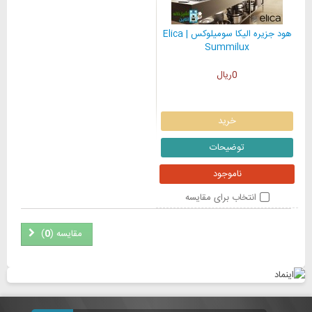
هود جزیره الیکا سومیلوکس | Elica
Summilux
0ریال
خرید
توضیحات
ناموجود
انتخاب برای مقایسه
مقایسه (
0
)