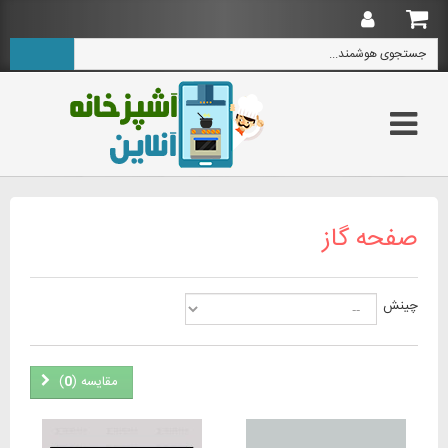
صفحه گاز
چینش
مقایسه (
0
)