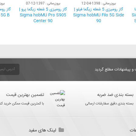
بروزرسانی : 1398-04-12
بروزرسانی : 1397-12-07
برو
زیگما
گاز رومیزی 5 شعله زیگما فیلو |
گاز رومیزی 5 شعله زیگما پرو |
Sigma 
Sigma hobMU Filo 5G Side
Sigma hobMU Pro S905
5G B
Center 90
90
St
 و پیشنهادات مطلع گردید
بسته بندی ضد ضربه
تضمین بهترین قیمت
بسته بندی دقیق سفارشات ارسالی
با کمترین قیمت ممکن خرید کنی
ات
لینک های مفید