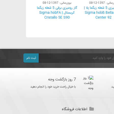
زرسانی : 1397-12-08
بروزرسانی : 1397-12-08
بروزرسانی : 1397-12-08
گاز رومیزی 5 شعله زیگما بِلا |
گاز رومیزی برقی 5 شعله زیگما
گاز رومیزی
Sigma hobB Bella 
کریستال | Sigma hobFA
کریستال| bMU
tallo 5G 92,100
Cristallo 5E S90
Center 92
ثبت نام
7 روز بازگشت وجه
د
با خیال راحت خرید خود را انجام دهید
اطلاعات فروشگاه