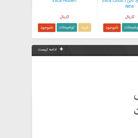
هود الیکا کلود ناین | Elica Cloud
Elica Hidden
Nine
0ریال
0ریال
توضیحات
خرید
توضیحات
ناموجود
ناموجود
ادامه لیست