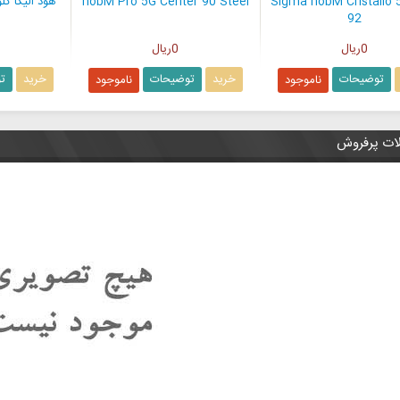
hobM Pro 5G Center 90 Steel
Sigma hobM Cristallo 5
92
0ریال
0ریال
د
توضیحات
خرید
توضیحات
خرید
ناموجود
ناموجود
ت پرفروش