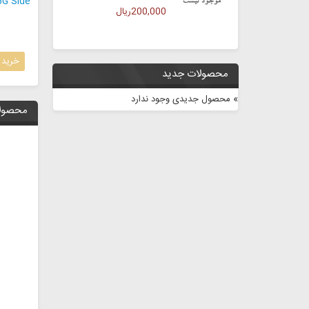
G Side
200,000ریال
خری
محصولات جدید
» محصول جدیدی وجود ندارد
محصولا