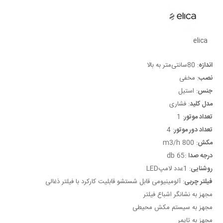
elica
اندازه
: 80سانتی‌متر به بالا
نصب
: مخفی
جنس
: استیل
مدل کلید
: فشاری
تعداد موتور
: 1
تعداد دور موتور
: 4
مكش
: 800 m3/h
درجه صدا
:65 db
روشنایی
: 1عدد لامپLED
فیلتر چربی
: آلومینیومی قابل شستشو قابلیت کارکرد با فیلتر ذغالی
مجهز به نشانگر اشباع فیلتر
مجهز به سیستم مكش محیطی
مجهز به تایمر